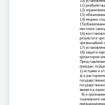
10) установлен
11) реабилитац
12) ограничени
13) обжаловани
14) медико-соц
15)обжалование
местного само
16) восстановл
результате чре
чрезвычайной с
17) установлен
18) защита на
кредитором или
Представление 
граждан, осуще
1) истцами и о
а) о расторже
государственно
государственно
являются един
б) о признани
социального на
предназначенно