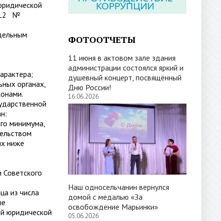
юридической
2012 №
дельным
ФОТООТЧЕТЫ
11 июня в актовом зале здания
администрации состоялся яркий и
характера;
душевный концерт, посвящённый
ьных органах,
Дню России!
конами.
16.06.2026
сударственной
н:
го минимума,
тельством
ых ниже
и Советского
Наш односельчанин вернулся
ца из числа
домой с медалью «За
ые
освобождение Марьинки»
ой юридической
05.06.2026