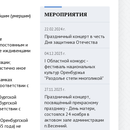
МЕРОПРИЯТИЯ
ибшим (умершим)
22.02.2024 г.
Праздничный концерт в честь
е
Дня защитника Отечества
 постоянным и
ые иждивенцами
04.12.2023 г.
I Областной конкурс -
ации;
фестиваль национальных
астично иное
культур Оренбуржья
"Раздолье степи многоликой"
рамках
оответствии с
27.11.2023 г.
Праздничный концерт,
бургской
посвящённый прекрасному
бургской
празднику - День матери,
ветствии с
состоялся 24 ноября в
актовом зале администрации
 Оренбургской
п.Весенний.
5 года) не