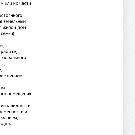
м или их части
остоянного
ия земельным
ся жилой дом
семьи);
и,
 работе,
и морального
ля;
;
вреждением
нам
лого помещения
о инвалидности
ременности и
еванием,
оду за