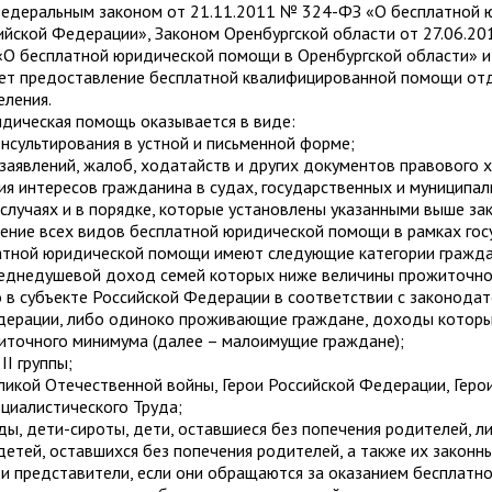
Федеральным законом от 21.11.2011 № 324-ФЗ «О бесплатной 
ийской Федерации», Законом Оренбургской области от 27.06.
«О бесплатной юридической помощи в Оренбургской области» и
ет предоставление бесплатной квалифицированной помощи от
еления.
дическая помощь оказывается в виде:
онсультирования в устной и письменной форме;
 заявлений, жалоб, ходатайств и других документов правового 
ия интересов гражданина в судах, государственных и муниципал
 случаях и в порядке, которые установлены указанными выше за
чение всех видов бесплатной юридической помощи в рамках го
атной юридической помощи имеют следующие категории гражда
среднедушевой доход семей которых ниже величины прожиточно
 в субъекте Российской Федерации в соответствии с законода
дерации, либо одиноко проживающие граждане, доходы котор
иточного минимума (далее – малоимущие граждане);
II группы;
ликой Отечественной войны, Герои Российской Федерации, Геро
оциалистического Труда;
ды, дети-сироты, дети, оставшиеся без попечения родителей, ли
детей, оставшихся без попечения родителей, а также их законн
и представители, если они обращаются за оказанием бесплатн