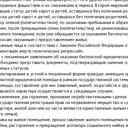
озданных фашистами и их союзниками в период Второй мировой
евшие статус детей-сирот и детей, оставшихся без попечения ро
исла детей-сирот и детей, оставшихся без попечения родителей,
д опекой (попечительством), по окончании пребывания в обра
ях, после прекращения опеки (попечительства), не реализовавш
илого помещения, если они обращаются за оказанием бесплатн
осам, связанным с предоставлением жилья;
ванные лица в соответствии с Законом Российской Федерации о
илитации жертв политических репрессий».
 с письменным заявлением об оказании бесплатной юридическ
обходимо представить документы, подтверждающие наличие о
нных статусов.
льтирование в устной и письменной форме граждан, имеющих п
платной юридической помощи в рамках государственной систем
мощи, составление для них заявлений, жалоб, ходатайств и др
вового характера осуществляется в следующих случаях:
 изменение, расторжение, признание недействительными сдело
сударственная регистрация прав на недвижимое имущество и сд
вартира, жилой дом или их части являются единственным жилы
о семьи);
рава на жилое помещение, предоставление жилого помещения п
йма, расторжение и прекращение договора социального найма 