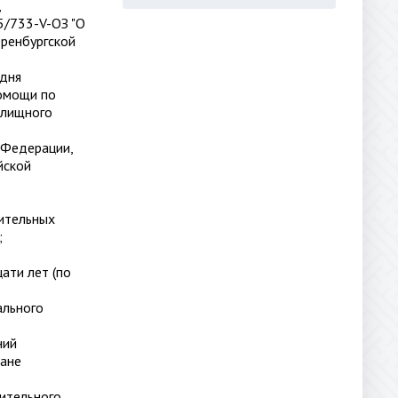
,
5/733-V-ОЗ "О
ренбургской
 дня
помощи по
илищного
 Федерации,
йской
нительных
;
ати лет (по
ального
ний
ране
дительного