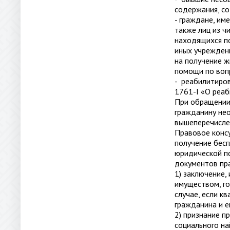
содержания, с
- граждане, им
также лиц из ч
находящихся по
иных учреждени
на получение ж
помощи по вопр
- реабилитиро
1761-I «О реаб
При обращении
гражданину не
вышеперечисле
Правовое консу
получение бес
юридической по
документов пра
1) заключение,
имуществом, го
случае, если к
гражданина и ег
2) признание п
социального на