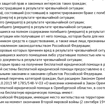
 защитой прав и законных интересов таких граждан;
 пострадавшие в результате чрезвычайной ситуации:
уга), состоявший (состоявшая) в зарегистрированном браке с пог
 (смерти) в результате чрезвычайной ситуации;
его (умершего) в результате чрезвычайной ситуации;
гибшего (умершего) в результате чрезвычайной ситуации;
ившиеся на полном содержании погибшего (умершего) в результат
итуации или получавшие от него помощь, которая была для них
ником средств к существованию, а также иные лица, признанн
тановленном законодательством Российской Федерации;
доровью которых причинен вред в результате чрезвычайной ситу
ишившиеся жилого помещения либо утратившие полностью или ч
 документы в результате чрезвычайной ситуации;
оторым право на получение бесплатной юридической помощи в 
ой системы бесплатной юридической помощи предоставлено в с
ьными законами и законами субъектов Российской Федерации.
нный перечень категорий граждан, был расширен Законом Орен
10.2013 № 1785/548-V-ОЗ «О внесении изменений в Закон Орен
платной юридической помощи в Оренбургской области», в соот
 на бесплатную юридическую помощь имеют:
ссийской Федерации, имеющие место жительства на территории
ым на момент окончания Второй мировой войны (2 сентября 194