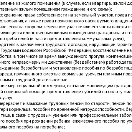
еление из жилого помещения (в случае, если квартира, жилой до
ственным жилым помещением гражданина и его семьи);
 сохранение права собственности на земельный участок, права п
пользования, а также права пожизненного наследуемого владен
учае, если на спорном земельном участке или его части находит
 являющиеся единственным жилым помещением гражданина и его 
 потребителей (в части предоставления коммунальных услуг);
одателя в заключении трудового договора, нарушающий гаранти
 Трудовым кодексом Российской Федерации, восстановление на
ботка, в том числе за время вынужденного прогула, компенсаци
енного неправомерными действиями (бездействием) работодате
ражданина безработным и установление пособия по безработице
вреда, причиненного смертью кормильца, увечьем или иным по
анным с трудовой деятельностью;
ение мер социальной поддержки, оказание малоимущим гражда
ой социальной помощи, предоставление субсидий на оплату жи
 услуг;
 перерасчет и взыскание трудовых пенсий по старости, пенсий п
тери кормильца, пособий по временной нетрудоспособности, бе
тице, в связи с трудовым увечьем или профессиональным забол
о пособия при рождении ребенка, ежемесячного пособия по ух
ального пособия на погребение;