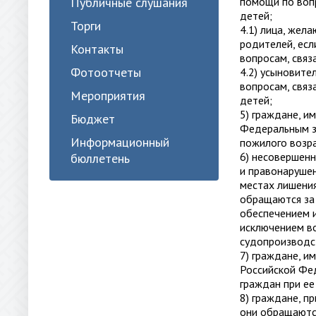
Публичные слушания
помощи по вопр
детей;
Торги
4.1) лица, жел
родителей, ес
Контакты
вопросам, связ
Фотоотчеты
4.2) усыновите
вопросам, связ
Мероприятия
детей;
5) граждане, и
Бюджет
Федеральным з
Информационный
пожилого возра
6) несовершен
бюллетень
и правонаруше
местах лишения
обращаются за
обеспечением и
исключением в
судопроизводс
7) граждане, и
Российской Фед
граждан при ее
8) граждане, п
они обращаютс