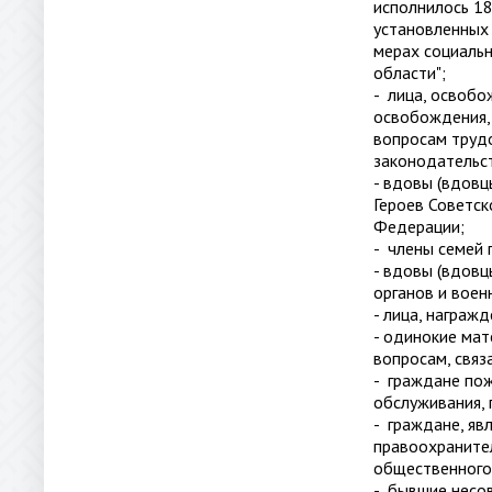
исполнилось 18
установленных 
мерах социаль
области";
- лица, освобо
освобождения,
вопросам трудо
законодательс
- вдовы (вдовц
Героев Советск
Федерации;
- члены семей 
- вдовы (вдов
органов и воен
- лица, награж
- одинокие мат
вопросам, связ
- граждане пож
обслуживания, 
- граждане, я
правоохранител
общественного
- бывшие несов