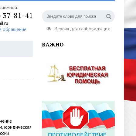
риемной:
) 37-81-41
l.ru
Версия для слабовидящих
е обращение
ВАЖНО
учение
м, юридическая
ссии