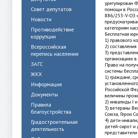
урегулирован 
Совет депутатов
помощи в Росс
886/253-V-ОЗ 
Новости
предусматрива
категориям нас
Противодействие
Бесплатная юри
коррупции
1) правового к
Всероссийская
2) составления
3) представлен
перепись населения
организациях в
ЗАГС
Право на полу
системы беспл
ЖКХ
1) граждане, 
установленного
Информация
Российской Фе
Документы
величины прож
2) инвалиды I и 
Правила
3) ветераны Ве
благоустройства
Союза, Герои С
4) дети-инвали
Градостроительная
детей-сирот и 
деятельность
представители 