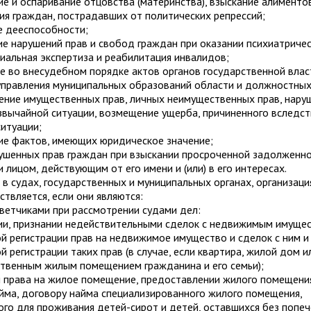
ие и оспаривание отцовства (материнства), взыскание алименто
ия граждан, пострадавших от политических репрессий;
е дееспособности;
е нарушений прав и свобод граждан при оказании психиатриче
иальная экспертиза и реабилитация инвалидов;
 во внесудебном порядке актов органов государственной власт
управления муниципальных образований области и должностных
ение имущественных прав, личных неимущественных прав, нару
звычайной ситуации, возмещение ущерба, причиненного вследс
итуации;
ие фактов, имеющих юридическое значение;
рушенных прав граждан при взыскании просроченной задолженн
 лицом, действующим от его имени и (или) в его интересах.
в судах, государственных и муниципальных органах, организаци
ствляется, если они являются:
тветчиками при рассмотрении судами дел:
нии, признании недействительными сделок с недвижимым имуще
й регистрации прав на недвижимое имущество и сделок с ним и 
й регистрации таких прав (в случае, если квартира, жилой дом и
ственным жилым помещением гражданина и его семьи);
и права на жилое помещение, предоставлении жилого помещени
йма, договору найма специализированного жилого помещения,
го для проживания детей-сирот и детей, оставшихся без попеч