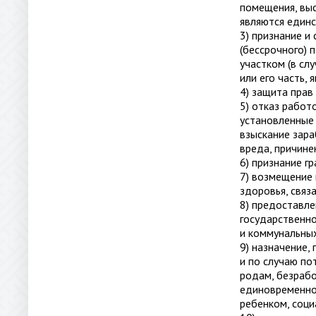
помещения, выс
являются един
3) признание и
(бессрочного) 
участком (в сл
или его часть,
4) защита прав
5) отказ работ
установленные
взыскание зара
вреда, причин
6) признание г
7) возмещение 
здоровья, связ
8) предоставл
государственн
и коммунальных
9) назначение,
и по случаю по
родам, безрабо
единовременног
ребенком, соци