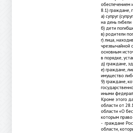
обеспечением и
8.1) граждане,
а) супруг (супр
на день гибели
б) дети погибш
в) родители по
г) лица, наход
чрезвычайной с
основным источ
в порядке, ус
д) граждане, з
е) граждане, л
имущество либо
9) граждане, к
государственн
иными федерал
Кроме этого да
области от 28.
области «О бес
которым право
- граждане Ро
области, котор