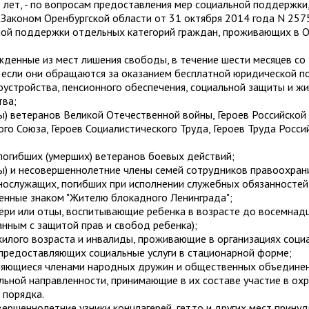
 лет, - по вопросам предоставления мер социальной поддержки
Законом Оренбургской области от 31 октября 2014 года N 257
ной поддержки отдельных категорий граждан, проживающих в О
жденные из мест лишения свободы, в течение шести месяцев со
 если они обращаются за оказанием бесплатной юридической 
устройства, пенсионного обеспечения, социальной защиты и ж
тва;
ы) ветеранов Великой Отечественной войны, Героев Российской
ого Союза, Героев Социалистического Труда, Героев Труда Росси
погибших (умерших) ветеранов боевых действий;
цы) и несовершеннолетние члены семей сотрудников правоохра
нослужащих, погибших при исполнении служебных обязанностей
денные знаком "Жителю блокадного Ленинграда";
ери или отцы, воспитывающие ребенка в возрасте до восемнадц
анным с защитой прав и свобод ребенка);
илого возраста и инвалиды, проживающие в организациях соци
предоставляющих социальные услуги в стационарной форме;
вляющиеся членами народных дружин и общественных объедине
ьной направленности, принимающие в их составе участие в ох
 порядка.
ершеннолетние узники концлагерей, гетто и других мест прину