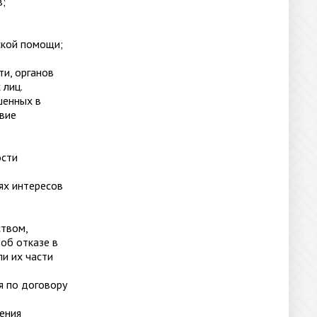
в;
ской помощи;
и, органов
 лиц.
шенных в
твие
ости
ях интересов
ством,
об отказе в
ли их части
я по договору
ения