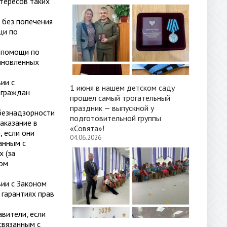
тересов таких
я без попечения
щи по
й помощи по
сыновленных
ии с
1 июня в нашем детском саду
 граждан
прошел самый трогательный
праздник — выпускной у
безнадзорности
подготовительной группы
аказание в
«Совята»!
, если они
04.06.2026
анным с
 (за
ном
ии с Законом
гарантиях прав
вители, если
связанным с