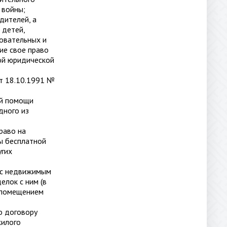
 войны;
дителей, а
 детей,
зовательных и
ие свое право
ой юридической
т 18.10.1991 №
ой помощи
дного из
раво на
ы бесплатной
угих
к с недвижимым
елок с ним (в
м помещением
о договору
жилого