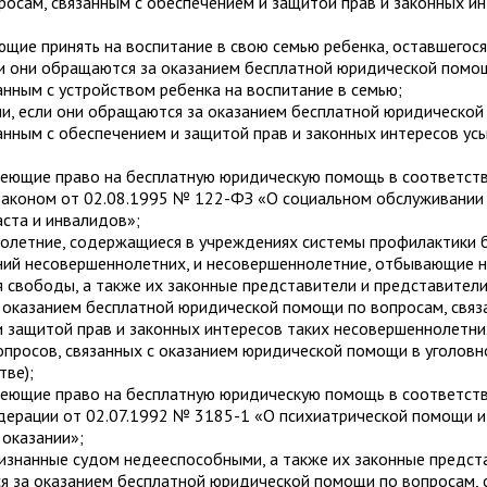
осам, связанным с обеспечением и защитой прав и законных ин
ающие принять на воспитание в свою семью ребенка, оставшегос
ли они обращаются за оказанием бесплатной юридической помо
анным с устройством ребенка на воспитание в семью;
ли, если они обращаются за оказанием бесплатной юридическо
анным с обеспечением и защитой прав и законных интересов у
меющие право на бесплатную юридическую помощь в соответств
аконом от 02.08.1995 № 122-ФЗ «О социальном обслуживании
ста и инвалидов»;
нолетние, содержащиеся в учреждениях системы профилактики 
ний несовершеннолетних, и несовершеннолетние, отбывающие н
 свободы, а также их законные представители и представители
 оказанием бесплатной юридической помощи по вопросам, связ
 защитой прав и законных интересов таких несовершеннолетних
опросов, связанных с оказанием юридической помощи в уголов
тве);
меющие право на бесплатную юридическую помощь в соответств
ерации от 02.07.1992 № 3185-1 «О психиатрической помощи и 
 оказании»;
ризнанные судом недееспособными, а также их законные предста
я за оказанием бесплатной юридической помощи по вопросам, 