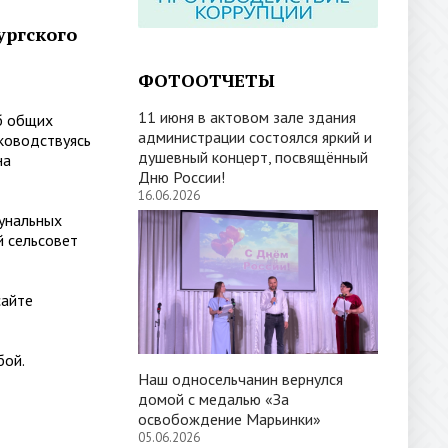
ургского
ФОТООТЧЕТЫ
11 июня в актовом зале здания
б общих
администрации состоялся яркий и
ководствуясь
душевный концерт, посвящённый
на
Дню России!
16.06.2026
унальных
й сельсовет
айте
бой.
Наш односельчанин вернулся
домой с медалью «За
освобождение Марьинки»
05.06.2026