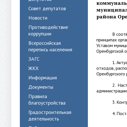
коммуналь
Совет депутатов
муниципаль
района Ор
Новости
Противодействие
коррупции
В соответств
принципах орга
Всероссийская
Уставом муници
перепись населения
Оренбургской 
ЗАГС
1. Актуализи
ЖКХ
отходов, расп
Оренбургского
Информация
2. Настоящее
Документы
администрации 
Правила
3. Контроль з
благоустройства
Градостроительная
4. Постановле
деятельность