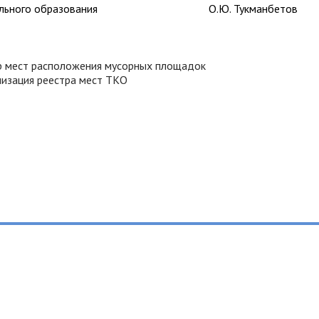
ципального образования О.Ю. Тукманбетов
р мест расположения мусорных площадок
лизация реестра мест ТКО