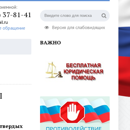
риемной:
) 37-81-41
l.ru
Версия для слабовидящих
е обращение
ВАЖНО
П
 твердых