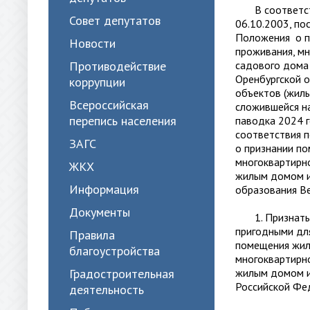
В соответстви
Совет депутатов
06.10.2003, п
Положения о п
Новости
проживания, мн
Противодействие
садового дома
Оренбургской о
коррупции
объектов (жилы
Всероссийская
сложившейся на
перепись населения
паводка 2024 
соответствия 
ЗАГС
о признании п
многоквартирн
ЖКХ
жилым домом и
Информация
образования Ве
Документы
1. Признать ж
пригодными для
Правила
помещения жил
благоустройства
многоквартирн
Градостроительная
жилым домом и
Российской Фед
деятельность