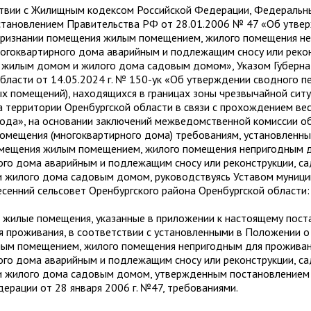
и с Жилищным кодексом Российской Федерации, Федеральны
остановлением Правительства РФ от 28.01.2006 № 47 «Об утве
ризнании помещения жилым помещением, жилого помещения н
огоквартирного дома аварийным и подлежащим сносу или рекон
 жилым домом и жилого дома садовым домом», Указом Губерн
бласти от 14.05.2024 г. № 150-ук «Об утверждении сводного п
х помещений), находящихся в границах зоны чрезвычайной ситу
 территории Оренбургской области в связи с прохождением ве
года», на основании заключений межведомственной комиссии о
помещения (многоквартирного дома) требованиям, установленн
омещения жилым помещением, жилого помещения непригодным д
ого дома аварийным и подлежащим сносу или реконструкции, с
 жилого дома садовым домом, руководствуясь Уставом муници
сенний сельсовет Оренбургского района Оренбургской области:
илые помещения, указанные в приложении к настоящему пост
 проживания, в соответствии с установленными в Положении о
ым помещением, жилого помещения непригодным для проживан
ого дома аварийным и подлежащим сносу или реконструкции, с
 жилого дома садовым домом, утвержденным постановлением
ерации от 28 января 2006 г. №47, требованиями.