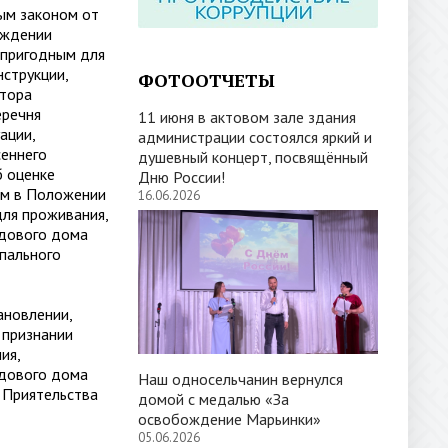
м законом от
рждении
епригодным для
струкции,
ФОТООТЧЕТЫ
атора
еречня
11 июня в актовом зале здания
ации,
администрации состоялся яркий и
сеннего
душевный концерт, посвящённый
б оценке
Дню России!
ым в Положении
16.06.2026
ля проживания,
адового дома
пального
ановлении,
 признании
ия,
адового дома
Наш односельчанин вернулся
 Приятельства
домой с медалью «За
освобождение Марьинки»
05.06.2026