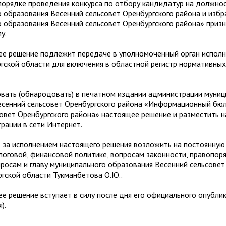
орядке проведения конкурса по отбору кандидатур на должнос
 образования Весенний сельсовет Оренбургского района и избр
 образования Весенний сельсовет Оренбургского района» приз
у.
решение подлежит передаче в уполномоченный орган исполн
гской области для включения в областной регистр нормативны
ть (обнародовать) в печатном издании администрации муниц
есенний сельсовет Оренбургского района «Информационный бю
овет Оренбургского района» настоящее решение и разместить 
рации в сети Интернет.
а исполнением настоящего решения возложить на постоянную
оговой, финансовой политике, вопросам законности, правопоря
осам и главу муниципального образования Весенний сельсовет
гской области Тукманбетова О.Ю..
решение вступает в силу после дня его официального опубли
).