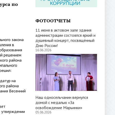
урса по
ФОТООТЧЕТЫ
11 июня в актовом зале здания
администрации состоялся яркий и
ьного закона
душевный концерт, посвящённый
вления в
Дню России!
 образования
16.06.2026
ый решением
кого района
ипального
решил:
датур на
ого района
вания Весенний
Наш односельчанин вернулся
домой с медалью «За
вет
освобождение Марьинки»
б утверждении
05.06.2026