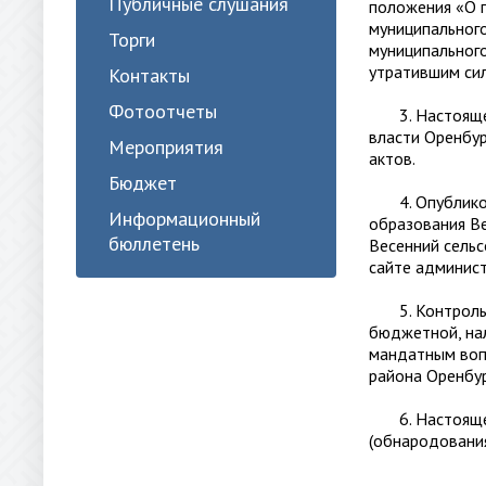
Публичные слушания
положения «О п
муниципального
Торги
муниципального
утратившим сил
Контакты
Фотоотчеты
3. Настоящее 
власти Оренбур
Мероприятия
актов.
Бюджет
4. Опубликова
Информационный
образования В
бюллетень
Весенний сельс
сайте админист
5. Контроль з
бюджетной, нал
мандатным вопр
района Оренбур
6. Настоящее 
(обнародования