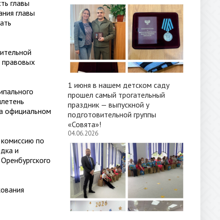
ть главы
ания главы
нать
ительной
х правовых
1 июня в нашем детском саду
ипального
прошел самый трогательный
ллетень
праздник — выпускной у
на официальном
подготовительной группы
«Совята»!
04.06.2026
 комиссию по
дка и
 Оренбургского
кования