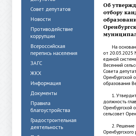
Об утвержд
Совет депутатов
отбору ка
Новости
образовани
Оренбургск
Противодействие
муниципал
коррупции
Всероссийская
На основании 
перепись населения
от 20.03.2025
единой системе
ЗАГС
Весенний сельс
Совета депутат
ЖКХ
Оренбургской 
Информация
образования Ве
Документы
1. Утвердить 
должность глав
Правила
Оренбургской о
благоустройства
сельсовет Орен
Градостроительная
2. Решение Со
деятельность
Оренбургского