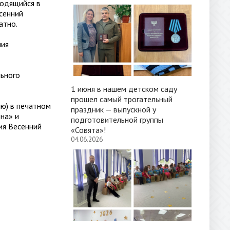
ходящийся в
сенний
атно.
ния
льного
1 июня в нашем детском саду
прошел самый трогательный
ю) в печатном
праздник — выпускной у
на» и
подготовительной группы
ия Весенний
«Совята»!
04.06.2026