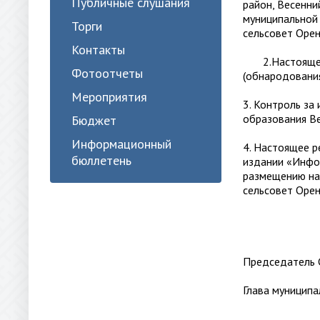
Публичные слушания
район, Весенни
муниципальной
Торги
сельсовет Орен
Контакты
2.Настоящее р
Фотоотчеты
(обнародования
Мероприятия
3. Контроль за
образования Ве
Бюджет
Информационный
4. Настоящее 
бюллетень
издании «Инфо
размещению на
сельсовет Орен
Председа
Глава муни