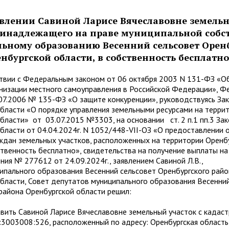
влении Савиной Ларисе Вячеславовне земельн
принадлежащего на праве муниципальной собс
ьному образованию Весенний сельсовет Оренб
нбургской области, в собственность бесплатно
и с Федеральным законом от 06 октября 2003 N 131-ФЗ «О
анизации местного самоуправления в Российской Федерации», 
07.2006 № 135-ФЗ «О защите конкуренции», руководствуясь За
бласти «О порядке управления земельными ресурсами на терри
бласти» от 03.07.2015 №3303, на основании ст. 2 п.1 пп.3 За
бласти от 04.04.2024г. N 1052/448-VII-ОЗ «О предоставлении
ждан земельных участков, расположенных на территории Оренб
ственность бесплатно», свидетельства на получение выплаты на
ия № 277612 от 24.09.2024г., заявлением Савиной Л.В.,
ипального образования Весенний сельсовет Оренбургского райо
бласти, Совет депутатов муниципального образования Весенни
района Оренбургской области решил:
ь Савиной Ларисе Вячеславовне земельный участок с кадас
3003008:526, расположенный по адресу: Оренбургская область