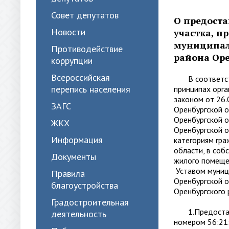
Совет депутатов
О предоста
Новости
участка, 
муниципал
Противодействие
района Оре
коррупции
Всероссийская
В соответстви
перепись населения
принципах орг
законом от 26.
ЗАГС
Оренбургской о
Оренбургской о
ЖКХ
Оренбургской о
Информация
категориям гра
области, в соб
Документы
жилого помещен
Уставом муниц
Правила
Оренбургской о
благоустройства
Оренбургского 
Градостроительная
1.Предоставит
деятельность
номером 56:21: