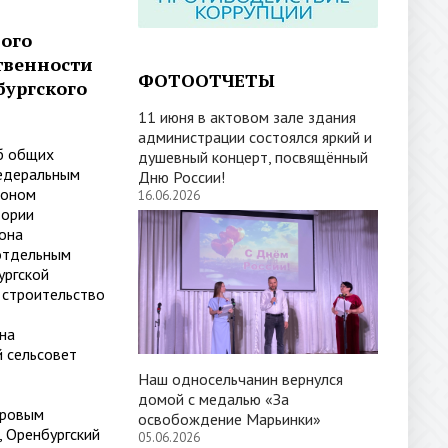
ого
твенности
ФОТООТЧЕТЫ
ургского
11 июня в актовом зале здания
администрации состоялся яркий и
б общих
душевный концерт, посвящённый
Федеральным
Дню России!
коном
16.06.2026
тории
кона
 отдельным
ургской
 строительство
на
й сельсовет
Наш односельчанин вернулся
домой с медалью «За
тровым
освобождение Марьинки»
, Оренбургский
05.06.2026