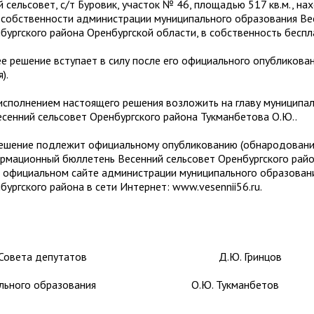
й сельсовет, с/т Буровик, участок № 46, площадью 517 кв.м., на
 собственности администрации муниципального образования Ве
бургского района Оренбургской области, в собственность беспл
ешение вступает в силу после его официального опубликова
).
 исполнением настоящего решения возложить на главу муниципа
сенний сельсовет Оренбургского района Тукманбетова О.Ю..
решение подлежит официальному опубликованию (обнародовани
рмационный бюллетень Весенний сельсовет Оренбургского райо
 официальном сайте администрации муниципального образован
бургского района в сети Интернет: www.vesennii56.ru.
тель Совета депутатов Д.Ю. Гринцов
ципального образования О.Ю. Тукманбетов