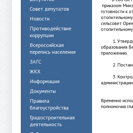
приказом Минэ
Совет депутатов
готовности к о
отопительному 
Новости
сельсовет Орен
Противодействие
отопительному
коррупции
1. Утвердить 
Всероссийская
образования Ве
перепись населения
приложению.
ЗАГС
2. Постановле
ЖКХ
3. Контроль з
Информация
администрации
Документы
Правила
Вре
полно
благоустройства
Градостроительная
деятельность