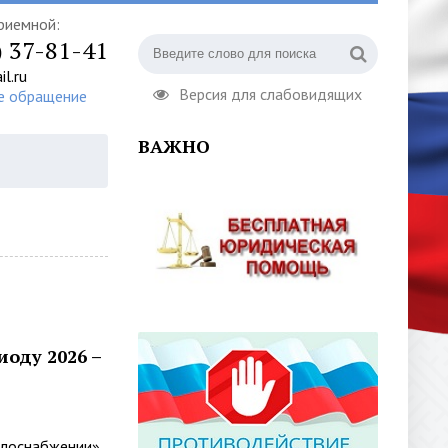
риемной:
) 37-81-41
l.ru
Версия для слабовидящих
е обращение
ВАЖНО
оду 2026 –
лоснабжении»,