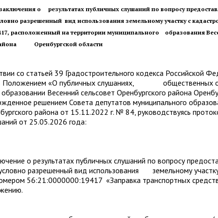
заключения о результатах публичных слушаний по вопросу предоста
словно разрешенный вид использования земельному участку с кадаст
9417, расположенный на территории муниципального образования Вес
 района Оренбургской области
и со статьей 39 Градостроительного кодекса Российской Фе
сь Положением «О публичных слушаниях, общественных о
образовании Весенний сельсовет Оренбургского района Оренбу
ержденное решением Совета депутатов муниципального образов
бургского района от 15.11.2022 г. № 84, руководствуясь прото
аний от 25.05.2026 года:
ючение о результатах публичных слушаний по вопросу предост
 условно разрешенный вид использования земельному участку
мером 56:21:0000000:19417 «Заправка транспортных средств» 
ожению.