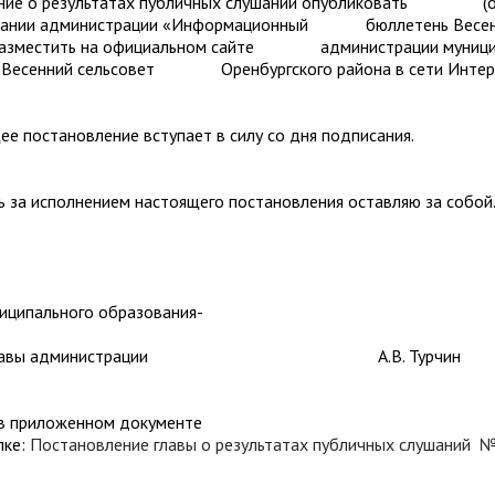
е о результатах публичных слушаний опубликовать (о
здании администрации «Информационный бюллетень Весе
 разместить на официальном сайте администрации муници
Весенний сельсовет Оренбургского района в сети Интер
постановление вступает в силу со дня подписания.
а исполнением настоящего постановления оставляю за собой
иципального образования-
ель главы администрации А.В. Турчин
 в приложенном документе
лке:
Постановление главы о результатах публичных слушаний 