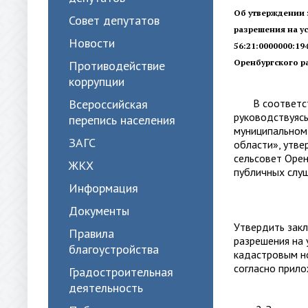
Об утверждении 
Совет депутатов
разрешения на у
Новости
56:21:0000000:1
Оренбургского
Противодействие
коррупции
Всероссийская
В соответстви
руководствуя
перепись населения
муниципальном 
ЗАГС
области», утв
сельсовет Орен
ЖКХ
публичных слуш
Информация
Документы
Утвердить закл
Правила
разрешения на
благоустройства
кадастровым но
согласно прил
Градостроительная
деятельность