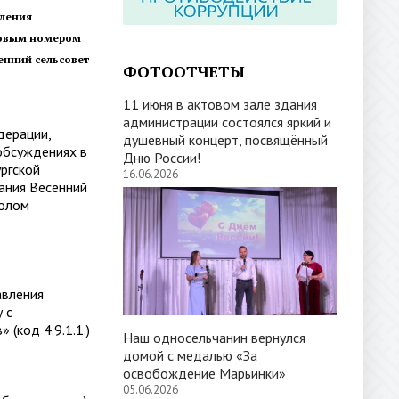
вления
ровым номером
енний сельсовет
ФОТООТЧЕТЫ
11 июня в актовом зале здания
администрации состоялся яркий и
дерации,
душевный концерт, посвящённый
бсуждениях в
Дню России!
ргской
16.06.2026
ания Весенний
колом
авления
 с
(код 4.9.1.1.)
Наш односельчанин вернулся
домой с медалью «За
освобождение Марьинки»
05.06.2026