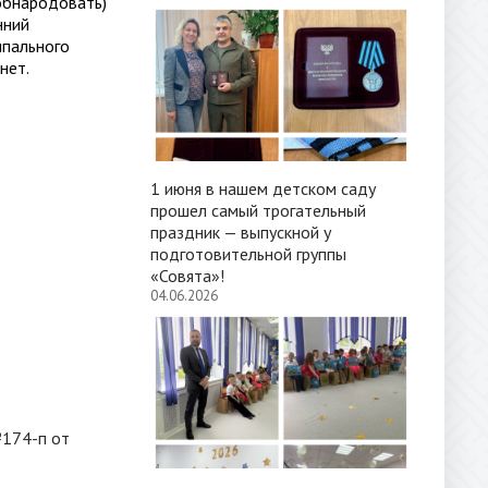
бнародовать)
нний
пального
нет.
1 июня в нашем детском саду
.
прошел самый трогательный
праздник — выпускной у
подготовительной группы
«Совята»!
04.06.2026
№174-п от