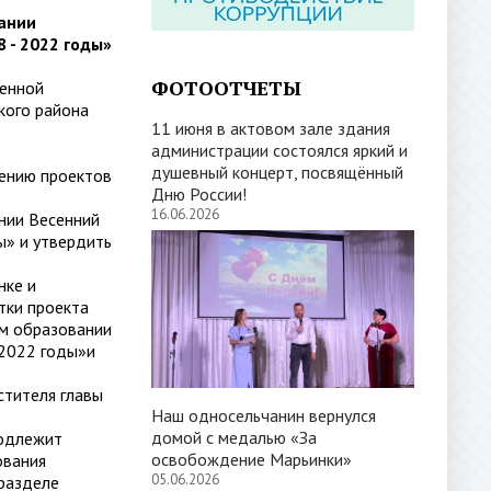
ании
 - 2022 годы»
ФОТООТЧЕТЫ
менной
кого района
11 июня в актовом зале здания
администрации состоялся яркий и
душевный концерт, посвящённый
ению проектов
Дню России!
16.06.2026
нии Весенний
ы» и утвердить
нке и
тки проекта
м образовании
-2022 годы»и
стителя главы
Наш односельчанин вернулся
домой с медалью «За
подлежит
освобождение Марьинки»
ования
05.06.2026
 разделе