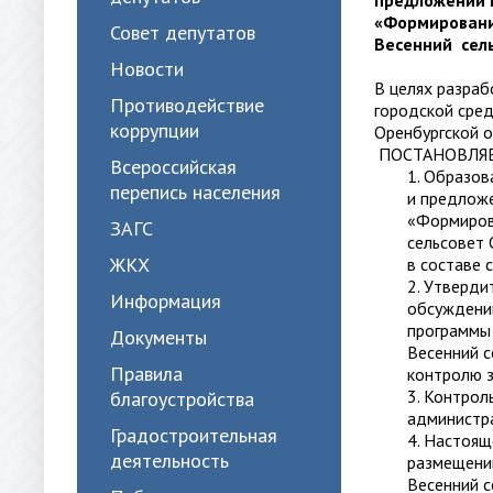
предложений п
«Формировани
Совет депутатов
Весенний сель
Новости
В целях разра
Противодействие
городской сред
коррупции
Оренбургской 
ПОСТАНОВЛЯЕ
Всероссийская
1. Образо
перепись населения
и предложе
«Формиров
ЗАГС
сельсовет 
ЖКХ
в составе 
2. Утверди
Информация
обсуждению
программы
Документы
Весенний с
Правила
контролю з
3. Контрол
благоустройства
администр
Градостроительная
4. Настоящ
деятельность
размещени
Весенний с