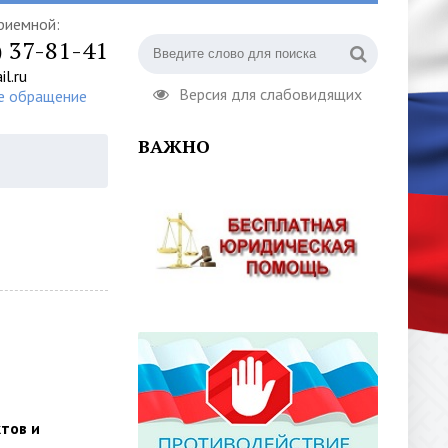
риемной:
) 37-81-41
l.ru
Версия для слабовидящих
е обращение
ВАЖНО
тов и