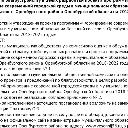
о благоустройству в целях разработки проекта программы
е современной городской среды в муниципальном образов
совет Оренбургского района Оренбургской области на 2018
ботки и утверждения проекта программы «Формирование совре
ы в муниципальном образовании Весенний сельсовет Оренбургс
области на 2018-2022 годы»
Т:
вать муниципальную общественную комиссиюпо оценке и обсужд
ний по благоустройству в целях разработки проекта программы
ание современной городской среды в муниципальном образова
Оренбургского района Оренбургской области на 2018-2022 год
согласно
приложению № 1
.
ть положение о муниципальной общественной комиссии по оце
 проектов и предложений по благоустройству в целях разрабо
 «Формирование современной городской среды в муниципально
ельсовет Оренбургского района Оренбургской области на 2018
а ходом ее реализации, согласно
приложению № 2
.
ь за исполнением настоящего постановления возложить на заме
ации Платонову О.В.
ее постановление вступает в силу после его обнародования и 
ю на официальном сайте администрации муниципального образ
ельсовет Оренбургского района по адресу: www.vesennij56.ru, в