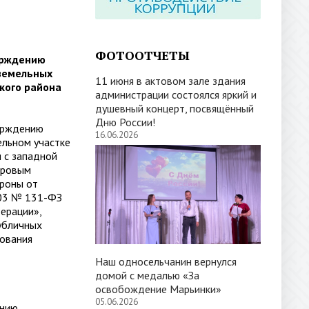
ФОТООТЧЕТЫ
ерждению
 земельных
11 июня в актовом зале здания
кого района
администрации состоялся яркий и
душевный концерт, посвящённый
Дню России!
ерждению
16.06.2026
ельном участке
 с западной
тровым
ороны от
003 № 131-ФЗ
ерации»,
убличных
зования
Наш односельчанин вернулся
домой с медалью «За
освобождение Марьинки»
05.06.2026
ению