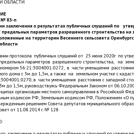
Й ОБЛАСТИ
НИЕ
 № 83-п
ии заключения о результатах публичных слушаний по утв
т предельных параметров разрешенного строительства на
оложенные на территории Весеннего сельсовета Оренбургс
 области
 протокола публичных слушаний от 25 июня 2020г по утв
 предельных параметров разрешенного строительства, на зем
 номером 56:21:3004001:0272, в части уменьшения расстояния
ого дома с 3м до 1,5м, а также на земельном участке с кадас
:3004001:0270, в части уменьшения расстояния с западной ст
 3м до 1,5м, руководствуясь Федеральным Законом от 06.10.2
ципах организации местного самоуправления в Российской Фед
ьным кодексом РФ, Земельным кодексом РФ, Положением «О п
твержденным решением Совета депутатов муниципального обра
овет от 11.08.2014 г. № 128
Ю:
заключение о результатах публичных слушаний по утвержд