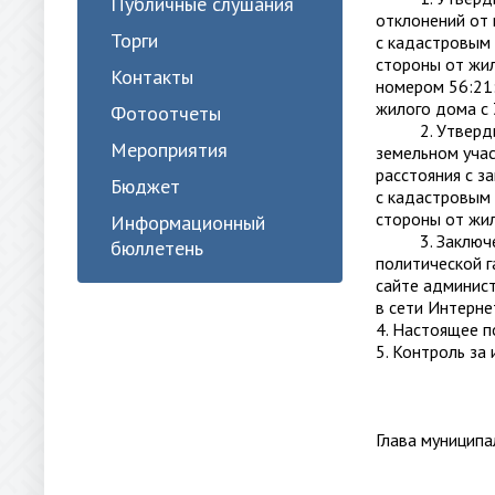
Публичные слушания
отклонений от
Торги
с кадастровым
стороны от жил
Контакты
номером 56:21
жилого дома с
Фотоотчеты
2. Утвердить 
Мероприятия
земельном уча
расстояния с з
Бюджет
с кадастровым
стороны от жи
Информационный
3. Заключение
бюллетень
политической г
сайте админист
в сети Интерне
4. Настоящее п
5. Контроль за
Глава му