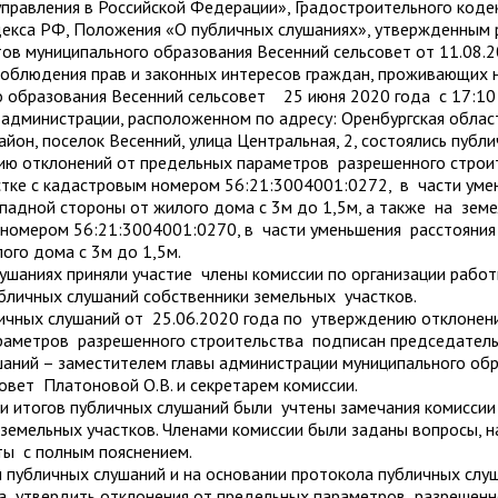
правления в Российской Федерации», Градостроительного коде
декса РФ, Положения «О публичных слушаниях», утвержденным
ов муниципального образования Весенний сельсовет от 11.08.2
соблюдения прав и законных интересов граждан, проживающих 
о образования Весенний сельсовет 25 июня 2020 года с 17:10
 администрации, расположенном по адресу: Оренбургская област
айон, поселок Весенний, улица Центральная, 2, состоялись публ
ю отклонений от предельных параметров разрешенного строит
стке с кадастровым номером 56:21:3004001:0272, в части ум
ападной стороны от жилого дома с 3м до 1,5м, а также на зем
 номером 56:21:3004001:0270, в части уменьшения расстояния
лого дома с 3м до 1,5м.
ушаниях приняли участие члены комиссии по организации работ
бличных слушаний собственники земельных участков.
ичных слушаний от 25.06.2020 года по утверждению отклонен
раметров разрешенного строительства подписан председател
шаний – заместителем главы администрации муниципального об
овет Платоновой О.В. и секретарем комиссии.
и итогов публичных слушаний были учтены замечания комиссии
земельных участков. Членами комиссии были заданы вопросы, н
ты с полным пояснением.
 публичных слушаний и на основании протокола публичных слу
да утвердить отклонения от предельных параметров разрешенн