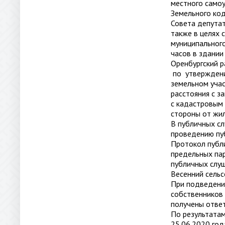
местного самоу
Земельного ко
Совета депутат
также в целях 
муниципальног
часов в здании
Оренбургский р
по утверждени
земельном уча
расстояния с з
с кадастровым
стороны от жи
В публичных сл
проведению пу
Протокол публ
предельных па
публичных слу
Весенний сельс
При подведени
собственников 
получены отве
По результатам
25.06.2020 го