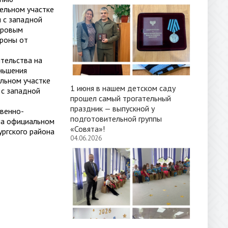
ельном участке
 с западной
тровым
ороны от
тельства на
еньшения
ельном участке
1 июня в нашем детском саду
 с западной
прошел самый трогательный
праздник — выпускной у
венно-
подготовительной группы
 на официальном
«Совята»!
ргского района
04.06.2026