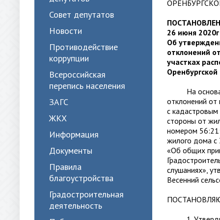
ОРЕНБУРГСКО
Совет депутатов
ПОСТАНОВЛЕ
Новости
26 июня 2020г
Об утвержден
Противодействие
отклонений о
коррупции
участках расп
Оренбургской
Всероссийская
перепись населения
На основании
ЗАГС
отклонений от
с кадастровым
ЖКХ
стороны от жил
номером 56:21
Информация
жилого дома с
Документы
«Об общих прин
Градостроител
Правила
слушаниях», у
благоустройства
Весенний сельс
Градостроительная
ПОСТАНОВЛЯ
деятельность
1. Утвердить 