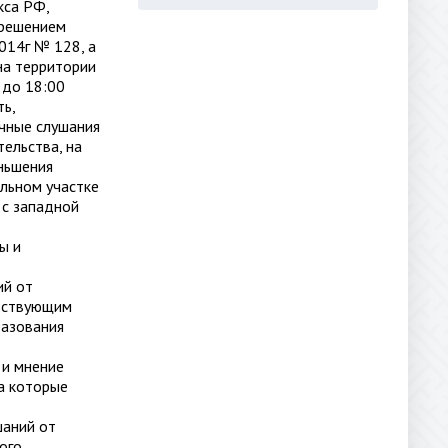
кса РФ,
 решением
014г № 128, а
на территории
 до 18:00
ь,
ичные слушания
ельства, на
еньшения
ельном участке
 с западной
ы и
ий от
ьствующим
разования
 и мнение
а которые
шаний от
ого