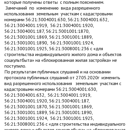
которые получены ответы с полным пояснением.
Замечаний по изменению вида разрешенного
использования земельным участкам с кадастровыми
номерами 56:21:3004001:630, 56:21:3004001:632,
56:21:3004001:1919, 56:21:3004001:1920,
56:21:3004001:187, 56:21:3001001:1870,
56:21:3001001:1869, 56:21:3001001:1889,
56:21:3001001:1890, 56:21:3001001:1924,
56:21:3001001:1925, 56:21:3008001:236 с «для
строительства индивидуального жилого дома и объектов
соцкультбыта» на «блокированная жилая застройка» не
поступило.
По результатам публичных слушаний и на основании
протокола публичных слушаний от 27.05.2020г изменить
вид разрешенного использования земельным участкам с
кадастровыми номерами 56:21:3004001:630,
56:21:3004001:632, 56:21:3004001:1919,
56:21:3004001:1920, 56:21:3004001:187,
56:21:3001001:1870, 56:21:3001001:1869,
56:21:3001001:1889, 56:21:3001001:1890,
56:21:3001001:1924, 56:21:3001001:1925,
56:21:3008001:236 с «для строительства индивидуального
жилого дома и объектов соцкультбыта» на «блокированная