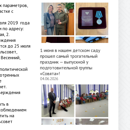
х параметров,
стке с
июля 2019 года
 по адресу:
ая, 2.
рждения
тся до 25 июля
1 июня в нашем детском саду
льсовет,
прошел самый трогательный
 Весенний,
праздник — выпускной у
подготовительной группы
-политической
«Совята»!
смотренных
04.06.2026
е
нет.
тверждения
ть в
 соблюдением
тить на
ьсовет