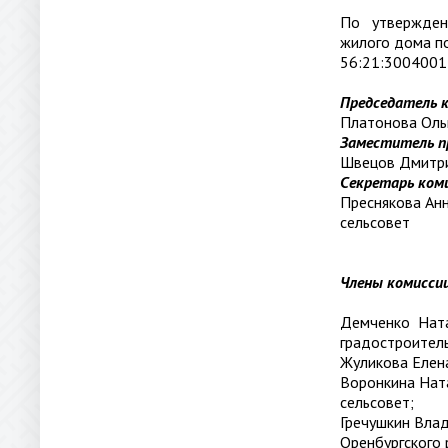
По утверждени
жилого дома п
56:21:3004001
Председатель 
Платонова Оль
Заместитель п
Швецов Дмитри
Секретарь ком
Преснякова Ан
сельсовет
Члены комисси
Демченко Ната
градостроител
Жуликова Елена
Воронкина Нат
сельсовет;
Гречушкин Вла
Оренбургского 