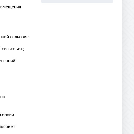
овмещения
нний сельсовет
 сельсовет;
есенний
ы и
сенний
льсовет