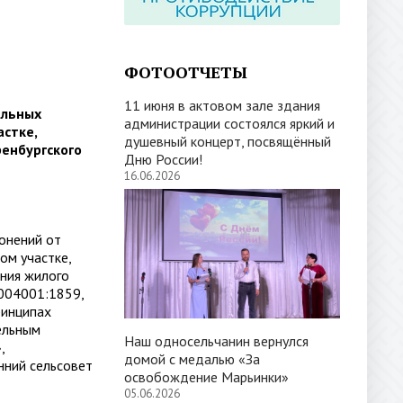
ФОТООТЧЕТЫ
11 июня в актовом зале здания
ельных
администрации состоялся яркий и
стке,
душевный концерт, посвящённый
енбургского
Дню России!
16.06.2026
онений от
ом участке,
ния жилого
3004001:1859,
ринципах
ельным
Наш односельчанин вернулся
,
домой с медалью «За
нний сельсовет
освобождение Марьинки»
05.06.2026