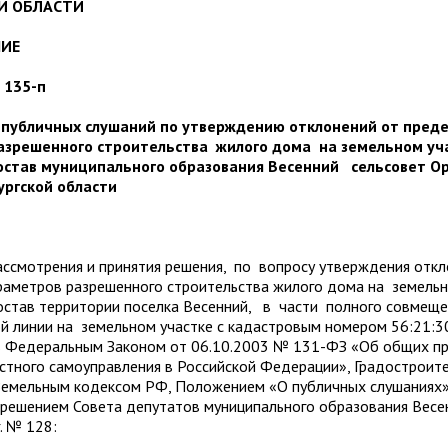
Й ОБЛАСТИ
НИЕ
 135-п
 публичных слушаний по утверждению отклонений от пред
азрешенного строительства жилого дома на земельном уча
остав муниципального образования Весенний сельсовет Ор
ургской области
отрения и принятия решения, по вопросу утверждения откл
раметров разрешенного строительства жилого дома на земельн
остав территории поселка Весенний, в части полного совмеще
ой линии на земельном участке с кадастровым номером 56:21:
ь Федеральным Законом от 06.10.2003 № 131-ФЗ «Об общих п
стного самоуправления в Российской Федерации», Градостроит
Земельным кодексом РФ, Положением «О публичных слушаниях»
решением Совета депутатов муниципального образования Весе
. № 128: