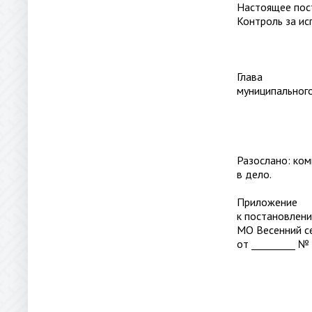
Настоящее пост
Контроль за ис
Глава
муницип
Разослано: ком
в дело.
Приложение
к постановлен
МО Весенний с
от _________ № 