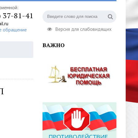
риемной:
) 37-81-41
l.ru
Версия для слабовидящих
е обращение
ВАЖНО
П