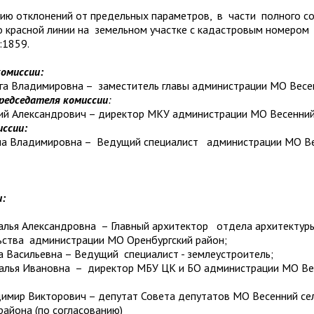
ю отклонений от предельных параметров, в части полного с
о красной линии на земельном участке с кадастровым номером
:1859.
комиссии:
га Владимировна – заместитель главы администрации МО Весе
редседателя комиссии
:
й Александрович – директор МКУ администрации МО Весенний
иссии:
на Владимировна – Ведущий специалист администрации МО В
и:
лья Александровна – Главный архитектор отдела архитектур
ьства администрации МО Оренбургский район;
 Васильевна – Ведущий специалист - землеустроитель;
алья Ивановна – директор МБУ ЦК и БО администрации МО Ве
димир Викторович – депутат Совета депутатов МО Весенний се
района (по согласованию)