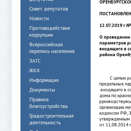
ОРЕНБУРГСКО
Совет депутатов
ПОСТАНОВЛЕ
Новости
12.07.2019 г №
Противодействие
коррупции
О проведении
параметров р
Всероссийская
входящего в с
перепись населения
района
Оренб
ЗАГС
ЖКХ
С целью рассм
Информация
предельных па
Документы
входящего в с
дома по красн
Правила
руководствуяс
благоустройства
организации ме
кодексом РФ, 
Градостроительная
утвержденным 
деятельность
от 11.08.2014 г