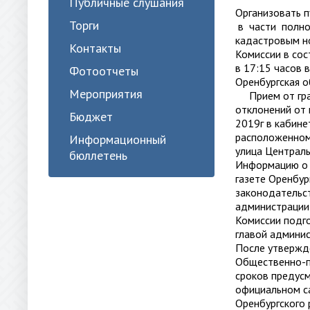
Публичные слушания
Организовать 
Торги
в части полно
кадастровым н
Контакты
Комиссии в со
в 17:15 часов 
Фотоотчеты
Оренбургская о
Мероприятия
Прием от граж
отклонений от
Бюджет
2019г в кабине
расположенном 
Информационный
улица Централь
бюллетень
Информацию о 
газете Оренбу
законодательс
администрации 
Комиссии подг
главой админис
После утвержде
Общественно-п
сроков предус
официальном с
Оренбургского 