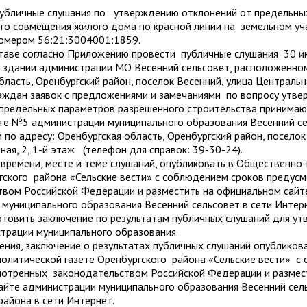
публичные слушания по утверждению отклонений от предельны
го совмещения жилого дома по красной линии на земельном уча
омером 56:21:3004001:1859.
ставе согласно Приложению провести публичные слушания 30 
в здании администрации МО Весенний сельсовет, расположенном
бласть, Оренбургский район, поселок Весенний, улица Центральн
дан заявок с предложениями и замечаниями по вопросу утве
 предельных параметров разрешенного строительства принимаю
те №5 администрации муниципального образования Весенний се
по адресу: Оренбургская область, Оренбургский район, поселок
ная, 2, 1-й этаж (телефон для справок: 39-30-24).
времени, месте и теме слушаний, опубликовать в Общественно
ргского района «Сельские вести» с соблюдением сроков преду
твом Российской Федерации и разместить на официальном сайт
муниципального образования Весенний сельсовет в сети Интер
отовить заключение по результатам публичных слушаний для у
трации муниципального образования.
ния, заключение о результатах публичных слушаний опубликова
олитической газете Оренбургского района «Сельские вести» с
мотренных законодательством Российской Федерации и размес
айте администрации муниципального образования Весенний сел
района в сети Интернет.