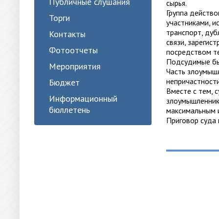
Публичные слушания
сырья.
Группа действо
Торги
участниками, и
транспорт, ду
Контакты
связи, зарегис
Фотоотчеты
посредством те
Подсудимые бы
Мероприятия
Часть злоумышл
непричастности
Бюджет
Вместе с тем, 
Информационный
злоумышленнико
бюллетень
максимальным и
Приговор суда 