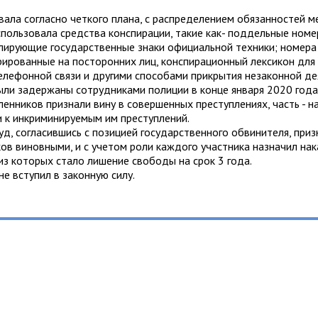
вала согласно четкого плана, с распределением обязанностей 
спользовала средства конспирации, такие как- поддельные номе
блирующие государственные знаки официальной техники; номер
трированные на посторонних лиц, конспирационный лексикон дл
лефонной связи и другими способами прикрытия незаконной де
ли задержаны сотрудниками полиции в конце января 2020 года
енников признали вину в совершенных преступлениях, часть - н
 к инкриминируемым им преступлений.
суд, согласившись с позицией государственного обвинителя, приз
в виновными, и с учетом роли каждого участника назначил нак
з которых стало лишение свободы на срок 3 года.
не вступил в законную силу.