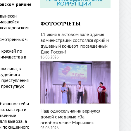
овском районе
 вынесен
имавшейся
ФОТООТЧЕТЫ
ександровском
11 июня в актовом зале здания
усмотренных ч.
администрации состоялся яркий и
душевный концерт, посвящённый
; кражей по
Дню России!
о имущества в
16.06.2026
ом лица, в
осудебного
 преступления
ю преступную
бязанностей и
ли: мастера и
Наш односельчанин вернулся
ственные
домой с медалью «За
для вывоза, а
освобождение Марьинки»
и похищенного
05.06.2026