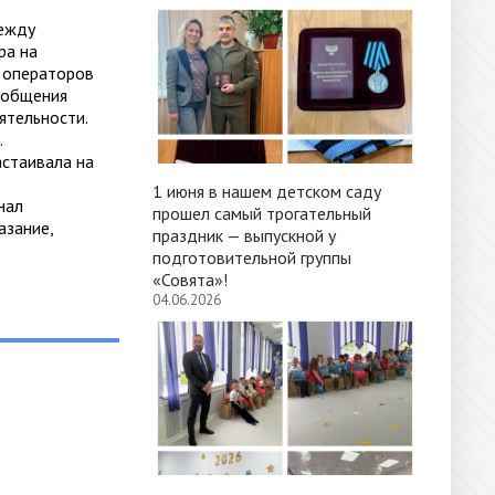
между
ра на
а операторов
я общения
ятельности.
.
астаивала на
1 июня в нашем детском саду
нал
прошел самый трогательный
азание,
праздник — выпускной у
подготовительной группы
«Совята»!
04.06.2026