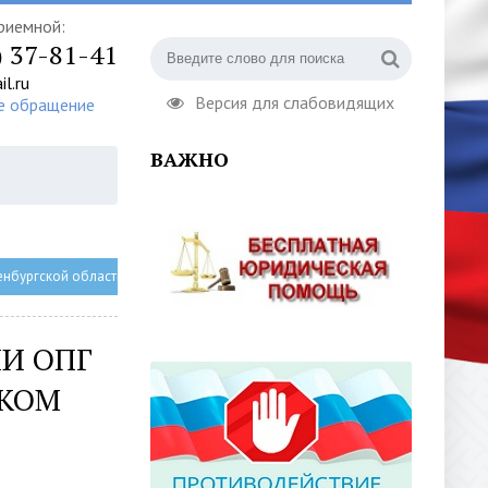
риемной:
) 37-81-41
l.ru
Версия для слабовидящих
е обращение
ВАЖНО
нбургской области».
И ОПГ
СКОМ