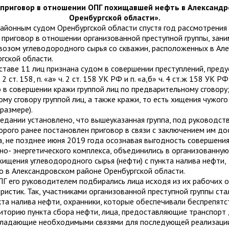
 приговор в отношении ОПГ похищавшей нефть в Александр
Оренбургской области».
айонным судом Оренбургской области спустя год рассмотрения
приговор в отношении организованной преступной группы, зан
возом углеводородного сырья со скважин, расположенных в Ал
гской области.
составе 11 лиц признана судом в совершении преступлений, пред
ч. 2 ст. 158, п. «а» ч. 2 ст. 158 УК РФ и п. «а,б» ч. 4 ст.ж 158 УК РФ
 в совершении кражи группой лиц по предварительному сговору
му сговору группой лиц, а также кражи, то есть хищения чужог
размере).
едании установлено, что вышеуказанная группа, под руководств
рого ранее постановлен приговор в связи с заключением им д
, не позднее июня 2019 года осознавая выгодность совершения
но- энергетического комплекса, объединились в организованну
 хищения углеводородного сырья (нефти) с пункта налива нефти,
 в Александровском районе Оренбургской области.
Г его руководителем подбирались лица исходя из их рабочих о
ристик. Так, участниками организованной преступной группы ста
та налива нефти, охранники, которые обеспечивали беспрепят
иторию пункта сбора нефти, лица, предоставляющие транспорт 
обладающие необходимыми связями для последующей реализаци