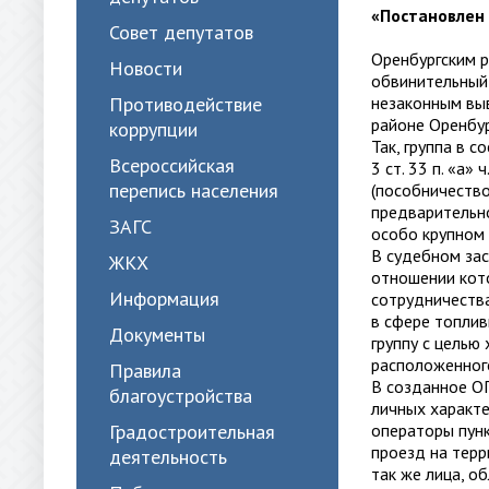
«Постановлен
Совет депутатов
Оренбургским р
Новости
обвинительный 
Противодействие
незаконным вы
районе Оренбур
коррупции
Так, группа в 
Всероссийская
3 ст. 33 п. «а» 
перепись населения
(пособничество
предварительно
ЗАГС
особо крупном 
В судебном зас
ЖКХ
отношении кото
Информация
сотрудничества
в сфере топлив
Документы
группу с целью
расположенного
Правила
В созданное ОП
благоустройства
личных характе
Градостроительная
операторы пунк
проезд на терр
деятельность
так же лица, 