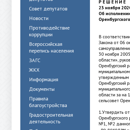
Р Е Ш Е Н И Е
23 ноября 202
Совет депутатов
Об исполнени
Новости
Оренбургского
Противодействие
коррупции
В соответстви
Закона от 06 
Всероссийская
самоуправления
перепись населения
30 ноября 200
ЗАГС
области», руко
Оренбургский 
ЖКХ
муниципальном 
утвержденным 
Информация
Оренбургский р
Документы
муниципального
области за на 
Правила
сельсовет Орен
благоустройства
1.Утвердить о
Градостроительная
Оренбургского 
деятельность
№1, №2 данног
по доходам – 3