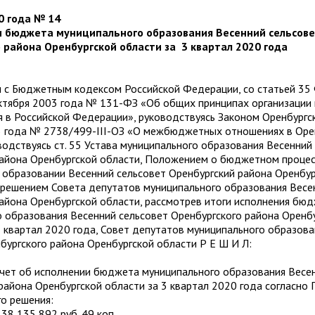
0 года № 14
и бюджета муниципального образования Весенний сельсов
 района Оренбургской области за 3 квартал 2020 года
и с Бюджетным кодексом Российской Федерации, со статьей 35
октября 2003 года № 131-ФЗ «Об общих принципах организации
 в Российской Федерации», руководствуясь Законом Оренбургс
5 года № 2738/499-III-ОЗ «О межбюджетных отношениях в Оре
водствуясь ст. 55 Устава муниципального образования Весенний
района Оренбургской области, Положением о бюджетном процес
образовании Весенний сельсовет Оренбургский района Оренбур
решением Совета депутатов муниципального образования Весе
айона Оренбургской области, рассмотрев итоги исполнения бю
 образования Весенний сельсовет Оренбургского района Оренб
1 квартал 2020 года, Совет депутатов муниципального образов
бургского района Оренбургской области Р Е Ш И Л:
тчет об исполнении бюджета муниципального образования Весе
района Оренбургской области за 3 квартал 2020 года согласно
о решения:
8 135 892 руб. 49 коп.