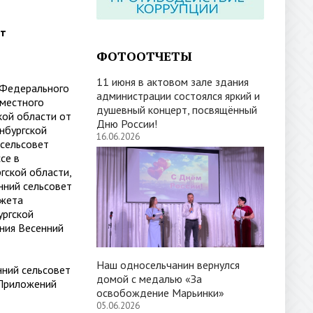
ет
ФОТООТЧЕТЫ
11 июня в актовом зале здания
 Федерального
администрации состоялся яркий и
 местного
душевный концерт, посвящённый
кой области от
Дню России!
нбургской
16.06.2026
 сельсовет
се в
гской области,
нний сельсовет
джета
ургской
ания Весенний
Наш односельчанин вернулся
нний сельсовет
домой с медалью «За
 Приложений
освобождение Марьинки»
05.06.2026