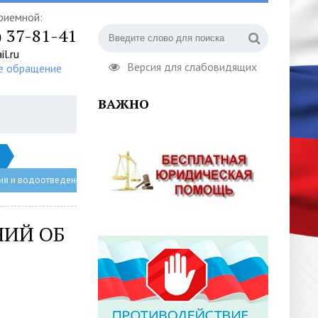
риемной:
) 37-81-41
l.ru
Версия для слабовидящих
е обращение
ВАЖНО
ния и водоотведения
НИЙ ОБ
,