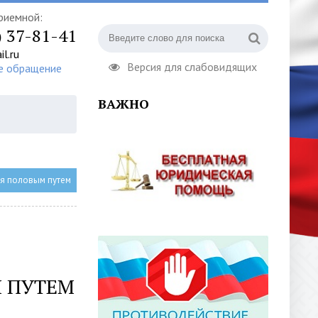
риемной:
) 37-81-41
l.ru
Версия для слабовидящих
е обращение
ВАЖНО
я половым путем
 ПУТЕМ