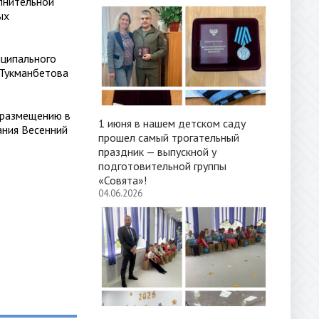
лнительной
ых
ципального
 Тукманбетова
 размещению в
1 июня в нашем детском саду
ания Весенний
прошел самый трогательный
праздник — выпускной у
подготовительной группы
«Совята»!
04.06.2026
ов