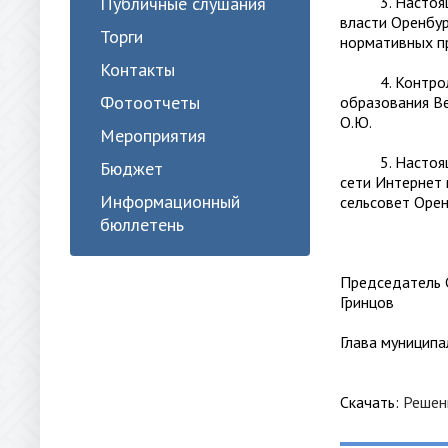
Публичные слушания
3. Настоящее
власти Оренбур
Торги
нормативных п
Контакты
4. Контроль з
Фотоотчеты
образования Ве
О.Ю.
Мероприятия
5. Настоящее 
Бюджет
сети Интернет
Информационный
сельсовет Орен
бюллетень
Председ
Гри
Глава мун
Скачать:
Решен