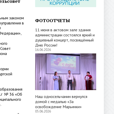
ельсовет
ьным законом
ФОТООТЧЕТЫ
оуправления в
О
11 июня в актовом зале здания
 Федерации»,
администрации состоялся яркий и
душевный концерт, посвящённый
ного
Дню России!
 Совет
16.06.2026
йона
тории
ургской
образования
21г № 36 «Об
Наш односельчанин вернулся
иципального
домой с медалью «За
.
освобождение Марьинки»
05.06.2026