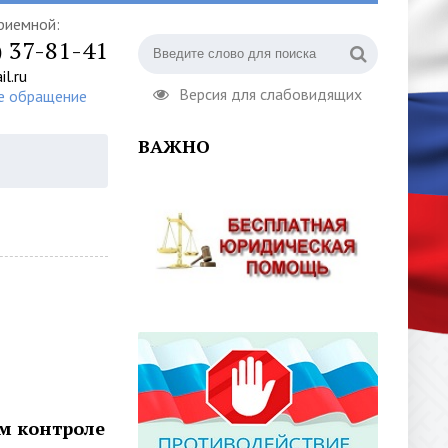
риемной:
) 37-81-41
l.ru
Версия для слабовидящих
е обращение
ВАЖНО
м контроле