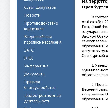
на террито
Оренбургск
Совет депутатов
Новости
В соответств
от 6 октября 
Противодействие
Российской Фе
коррупции
государственно
Всероссийская
Законом Оренбу
самоуправления
перепись населения
образования Ве
ЗАГС
депутатов муни
Оренбургской о
ЖКХ
1. Утвердить
Информация
муниципального
Документы
области соглас
Правила
2. Признать у
благоустройства
Весенний сельс
утверждении П
Градостроительная
образования Ве
деятельность