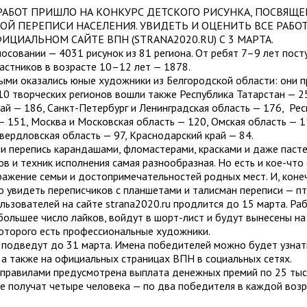
. РАБОТ ПРИШЛО НА КОНКУРС ДЕТСКОГО РИСУНКА, ПОСВЯЩ
ОЙ ПЕРЕПИСИ НАСЕЛЕНИЯ. УВИДЕТЬ И ОЦЕНИТЬ ВСЕ РАБО
ФИЦИАЛЬНОМ САЙТЕ ВПН (
STRANA
2020.
RU
) С 3 МАРТА.
осовании — 4031 рисунок из 81 региона. От ребят 7–9 лет пос
частников в возрасте 10–12 лет — 1878.
ми оказались юные художники из Белгородской области: они п
-10 творческих регионов вошли также Республика Татарстан — 2
ай — 186, Санкт-Петербург и Ленинградская область — 176, Ре
 151, Москва и Московская область — 120, Омская область — 1
Свердловская область — 97, Краснодарский край — 84.
и перепись карандашами, фломастерами, красками и даже паст
ов и техник исполнения самая разнообразная. Но есть и кое-что
ражение семьи и достопримечательностей родных мест. И, конеч
 увидеть переписчиков с планшетами и талисман переписи — п
льзователей на сайте strana2020.ru продлится до 15 марта. Ра
ольшее число лайков, войдут в шорт-лист и будут вынесены на
оторого есть профессиональные художники.
 подведут до 31 марта. Имена победителей можно будет узнат
), а также на официальных страницах ВПН в социальных сетях.
правилами предусмотрена выплата денежных премий по 25 тыс.
е получат четыре человека — по два победителя в каждой воз