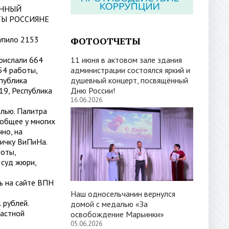
ЕННЫЙ
ТЫ РОССИЯНЕ
тупило 2153
ФОТООТЧЕТЫ
рислали 664
11 июня в актовом зале здания
54 работы,
администрации состоялся яркий и
спублика
душевный концерт, посвящённый
19, Республика
Дню России!
16.06.2026
елью. Палитра
 общее у многих
но, на
тичку ВиПиНа.
боты,
 суд жюри,
ь на сайте ВПН
Наш односельчанин вернулся
 рублей.
домой с медалью «За
растной
освобождение Марьинки»
05.06.2026