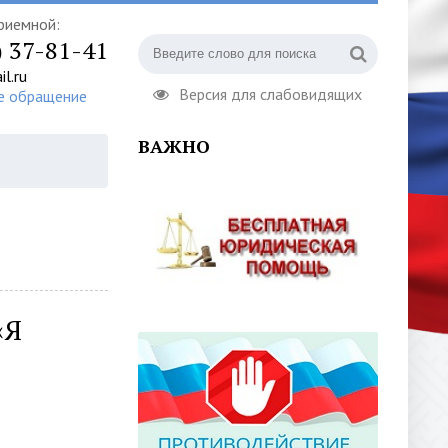
риемной:
) 37-81-41
l.ru
Версия для слабовидящих
е обращение
ВАЖНО
«Я