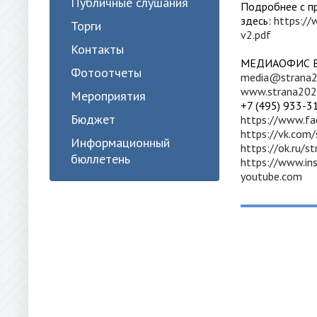
Публичные слушания
Подробнее с п
здесь:
https://
Торги
v2.pdf
Контакты
МЕДИАОФИС
Фотоотчеты
media@strana2
www.strana202
Мероприятия
+7 (495) 933-3
Бюджет
https://www.f
https://vk.com
Информационный
https://ok.ru/s
бюллетень
https://www.in
youtube.com