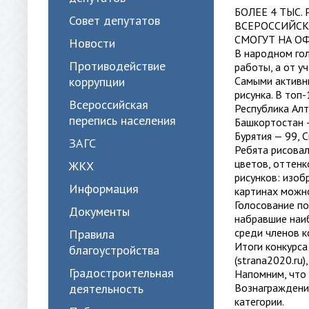
БОЛЕЕ 4 ТЫС
Совет депутатов
ВСЕРОССИЙСК
СМОГУТ НА О
Новости
В народном гол
Противодействие
работы, а от у
коррупции
Самыми активны
рисунка. В топ
Всероссийская
Республика Алт
перепись населения
Башкортостан —
Бурятия — 99, 
ЗАГС
Ребята рисовал
цветов, оттенк
ЖКХ
рисунков: изоб
Информация
картинах можно
Голосование по
Документы
набравшие наиб
среди членов к
Правила
Итоги конкурса
благоустройства
(strana2020.ru
Градостроительная
Напомним, что 
деятельность
Вознаграждени
категории.