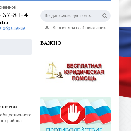
риемной:
) 37-81-41
l.ru
Версия для слабовидящих
е обращение
ВАЖНО
оветов
 общественного
ого района