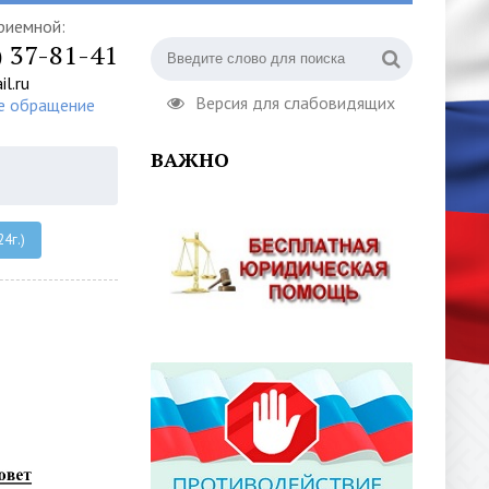
риемной:
) 37-81-41
l.ru
Версия для слабовидящих
е обращение
ВАЖНО
4г.)