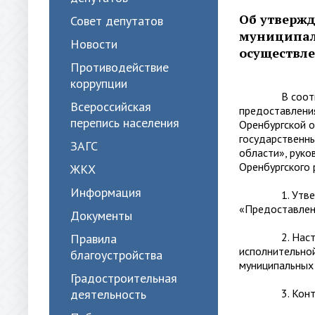
Об утверж
Совет депутатов
муниципал
Новости
осуществле
Противодействие
коррупции
В соответств
Всероссийская
предоставления
перепись населения
Оренбургской о
государственны
ЗАГС
области», руко
Оренбургского 
ЖКХ
Информация
1. Утвердить
«Предоставлен
Документы
2. Настоящее
Правила
исполнительной
благоустройства
муниципальных
Градостроительная
деятельность
3. Контроль 