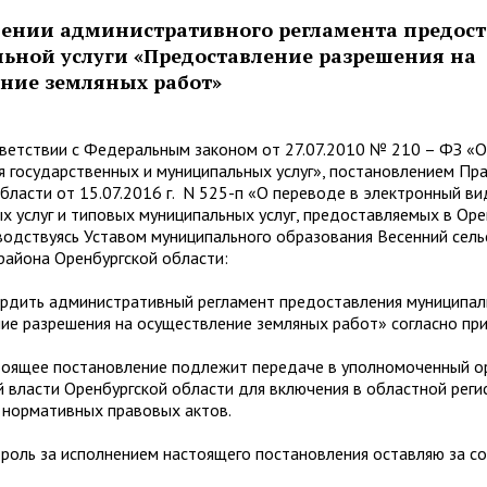
дении административного регламента предос
ьной услуги «Предоставление разрешения на
ние земляных работ»
ии с Федеральным законом от 27.07.2010 № 210 – ФЗ «Об
 государственных и муниципальных услуг», постановлением Пр
бласти от 15.07.2016 г. N 525-п «О переводе в электронный ви
х услуг и типовых муниципальных услуг, предоставляемых в Оре
водствуясь Уставом муниципального образования Весенний сель
района Оренбургской области:
 административный регламент предоставления муниципаль
ие разрешения на осуществление земляных работ» согласно пр
 постановление подлежит передаче в уполномоченный ор
 власти Оренбургской области для включения в областной реги
 нормативных правовых актов.
за исполнением настоящего постановления оставляю за со