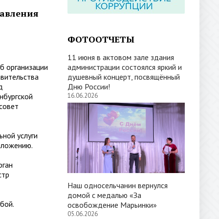
тавления
ФОТООТЧЕТЫ
11 июня в актовом зале здания
 организации
администрации состоялся яркий и
авительства
душевный концерт, посвящённый
д
Дню России!
нбургской
16.06.2026
совет
ной услуги
иложению.
ган
стр
Наш односельчанин вернулся
домой с медалью «За
бой.
освобождение Марьинки»
05.06.2026