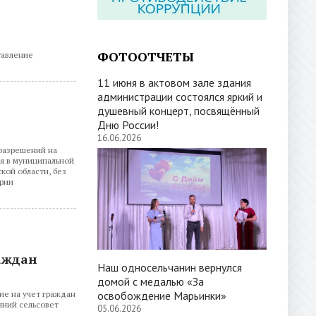
ФОТООТЧЕТЫ
тавление
11 июня в актовом зале здания
администрации состоялся яркий и
душевный концерт, посвящённый
Дню России!
16.06.2026
разрешений на
я в муниципальной
кой области, без
ории
аждан
Наш односельчанин вернулся
домой с медалью «За
ие на учет граждан
освобождение Марьинки»
нний сельсовет
05.06.2026