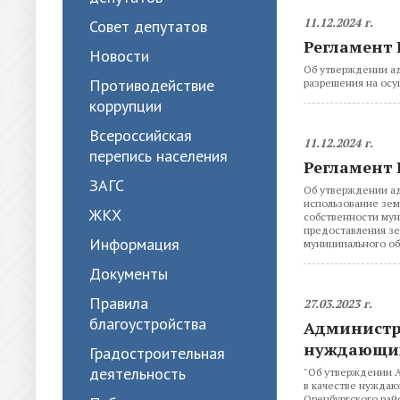
11.12.2024 г.
Совет депутатов
Регламент 
Новости
Об утверждении ад
Противодействие
разрешения на осу
коррупции
Всероссийская
11.12.2024 г.
перепись населения
Регламент 
ЗАГС
Об утверждении ад
использование зем
ЖКХ
собственности мун
предоставления зе
Информация
муниципального об
Документы
Правила
27.03.2023 г.
благоустройства
Администр
нуждающих
Градостроительная
деятельность
"Об утверждении А
в качестве нуждаю
Оренбургского рай