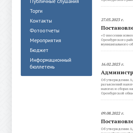
Публичные слушания
Торги
27.03.2023 г.
Контакты
Постановле
Фотоотчеты
«О внесении измен
Мероприятия
Оренбургского рай
муниципального об
Бюджет
Информационный
16.02.2023 г.
бюллетень
Администр
Об утверждении Ад
разъяснений налог
налогах и сборах 
Оренбургской обла
09.08.2022 г.
Постановлен
Об утверждении Ад