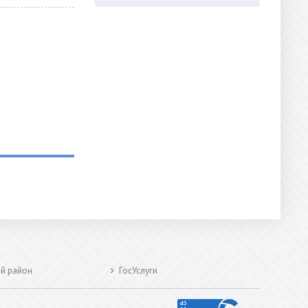
ий район
ГосУслуги