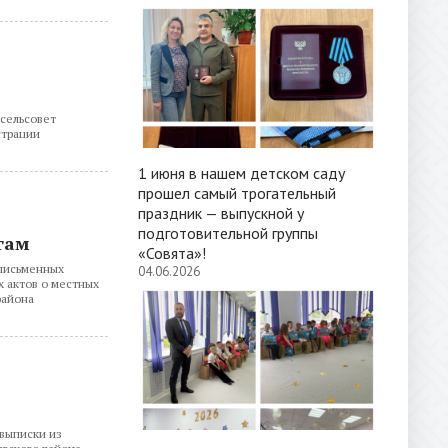
сельсовет
страции
1 июня в нашем детском саду
прошел самый трогательный
праздник — выпускной у
подготовительной группы
гам
«Совята»!
 письменных
04.06.2026
 актов о местных
района
выписки из