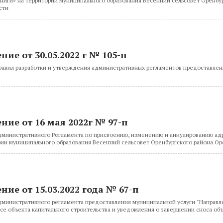
ниги» на территории муниципального образования Весенний сельсовет Оренбу
сти
ие от 30.05.2022 г № 105-п
авил разработки и утверждения административных регламентов предоставле
ние от 16 мая 2022г № 97-п
министративного Регламента по присвоению, изменению и аннулированию ад
рии муниципального образования Весенний сельсовет Оренбургского района Ор
ние от 15.03.2022 года № 67-п
министративного регламента предоставления муниципальной услуги "Направ
се объекта капитального строительства и уведомления о завершении сноса об