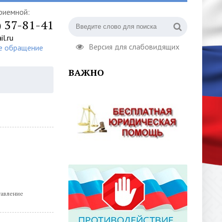
риемной:
) 37-81-41
l.ru
Версия для слабовидящих
е обращение
ВАЖНО
тавление