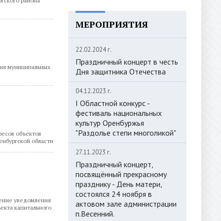
ргского района
МЕРОПРИЯТИЯ
22.02.2024 г.
Праздничный концерт в честь
ния муниципальных
Дня защитника Отечества
04.12.2023 г.
I Областной конкурс -
фестиваль национальных
культур Оренбуржья
"Раздолье степи многоликой"
ресов объектов
енбургской области
27.11.2023 г.
Праздничный концерт,
посвящённый прекрасному
празднику - День матери,
состоялся 24 ноября в
ление уведомления
актовом зале администрации
ъекта капитального
п.Весенний.