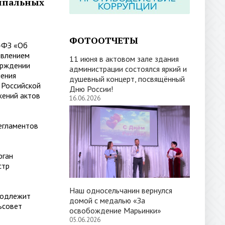
ипальных
ФОТООТЧЕТЫ
-ФЗ «Об
овлением
11 июня в актовом зале здания
ерждении
администрации состоялся яркий и
ления
душевный концерт, посвящённый
 Российской
Дню России!
жений актов
16.06.2026
гламентов
ган
стр
Наш односельчанин вернулся
подлежит
домой с медалью «За
ьсовет
освобождение Марьинки»
05.06.2026