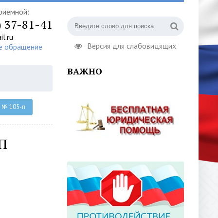
риемной:
) 37-81-41
l.ru
Версия для слабовидящих
е обращение
ВАЖНО
г № 105-п
П