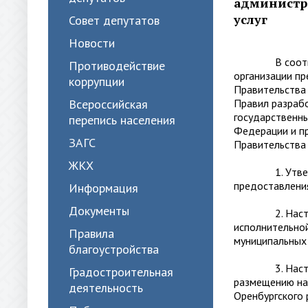
администр
услуг
Совет депутатов
Новости
В соответств
Противодействие
организации пр
коррупции
Правительства
Всероссийская
Правил разраб
государственны
перепись населения
Федерации и п
ЗАГС
Правительства
ЖКХ
1. Утвердить
предоставлени
Информация
Документы
2. Настоящее
исполнительной
Правила
муниципальных
благоустройства
3. Настоящее
Градостроительная
размещению на
деятельность
Оренбургского 