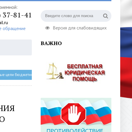
риемной:
) 37-81-41
l.ru
Версия для слабовидящих
е обращение
ВАЖНО
иные цели бюджетного учреждения МБУ ЦКиБО
НИЯ
О