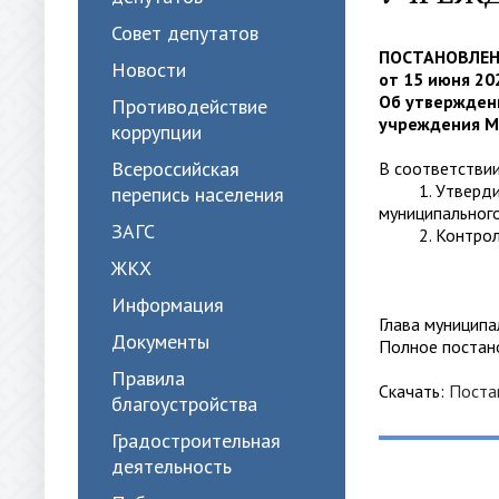
Совет депутатов
ПОСТАНОВЛЕ
Новости
от 15 июня 20
Об утвержден
Противодействие
учреждения 
коррупции
Всероссийская
В соответствии
1. Утвердить 
перепись населения
муниципальног
ЗАГС
2. Контроль з
ЖКХ
Информация
Глава мун
Документы
Полное постан
Правила
Скачать:
Поста
благоустройства
Градостроительная
деятельность