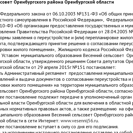
совет Оренбургского района Оренбургской области
Федерального закона от 06.10.2003 №131-ФЗ «Об общих прин
стного самоуправления в Российской Федерации», Федеральног
210-ФЗ «Об организации предоставления государственных и му
новления Правительства Российской Федерации от 28.04.2005 
рмы заявления о переустройстве и (или) перепланировке жило
та, подтверждающего принятие решения о согласовании переус
нировки жилого помещения», Жилищного кодекса Российской Фе
ь Уставом муниципального образования Весенний сельсовет Ор
гской области, утвержденного решением Совета депутатов Оре
гской области от 29 апреля 2015г №151 постановляет:
ть Административный регламент предоставления муниципальной
влений и выдача документов о согласовании переустройства и (
овки жилого помещения» на территории муниципального образ
ельсовет Оренбургского района Оренбургской области, согласн
ее постановление подлежит передаче в уполномоченный орган
ьной власти Оренбургской области для включения в областной 
ьных нормативных правовых актов, а также размещению на оф
ципального образования Весенний сельсовет Оренбургского рай
ой области в сети Интернет:
www.vesennij56.ru
.
ее постановление вступает в силу со дня его подписания.
ь за исполнением настоящего постановления оставляю за собой.