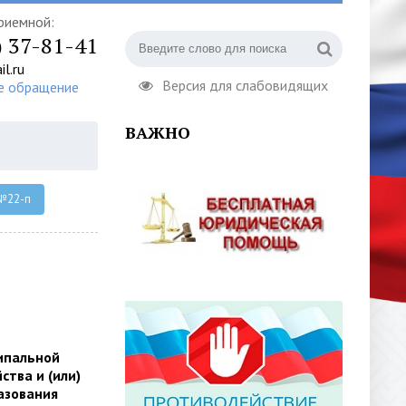
риемной:
) 37-81-41
l.ru
Версия для слабовидящих
е обращение
ВАЖНО
 №22-п
ипальной
ства и (или)
азования