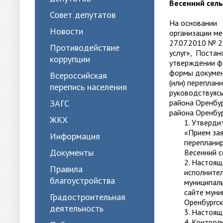
Весенний сель
Совет депутатов
На основании 
Новости
организации ме
27.07.2010 № 
Противодействие
услуг», Поста
коррупции
утверждении фо
формы докумен
Всероссийская
(или) перепла
перепись населения
руководствуяс
ЗАГС
района Оренбур
района Оренбур
ЖКХ
1. Утверди
«Прием зая
Информация
перепланир
Документы
Весенний с
2. Настоящ
Правила
исполнител
благоустройства
муниципал
сайте муни
Градостроительная
Оренбургск
деятельность
3. Настоящ
4. Контрол