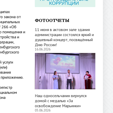
ципах
о закона от
ФОТООТЧЕТЫ
ниципальных
№ 266 «Об
11 июня в актовом зале здания
го помещения и
администрации состоялся яркий и
тройства и
душевный концерт, посвящённый
дерации,
Дню России!
енбургского
16.06.2026
нбургского
 услуги
или)
ования
о приложению.
регистр
ициальном
Наш односельчанин вернулся
она
домой с медалью «За
освобождение Марьинки»
05.06.2026